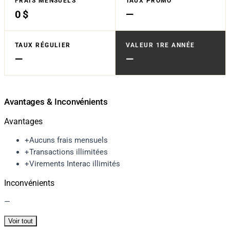
FRAIS MENSUELS
TAUX PROMO
0 $
—
TAUX RÉGULIER
VALEUR 1RE ANNÉE
—
—
Avantages
&
Inconvénients
Avantages
+
Aucuns frais mensuels
+
Transactions illimitées
+
Virements Interac illimités
Inconvénients
—
Voir tout